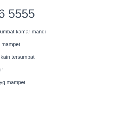
6 5555
rsumbat kamar mandi
t mampet
kain tersumbat
ir
i yg mampet