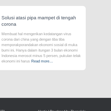
Solusi atasi pipa mampet di tengah
corona
Membuat hal mengerikan kedatangan virus
corona dari china yang dengan tiba tiba
memporakporandakan ekonomi sosial di muka
bumi ini. Hanya dalam itungan 3 bulan ekonomi
Indonesia merosot minus 5 persen, pukulan telak
ekonomi ini harus
Read more…