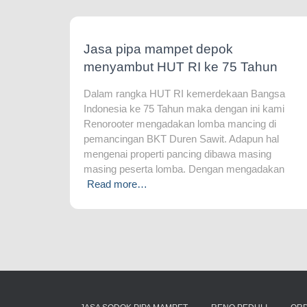
Jasa pipa mampet depok
menyambut HUT RI ke 75 Tahun
Dalam rangka HUT RI kemerdekaan Bangsa
Indonesia ke 75 Tahun maka dengan ini kami
Renorooter mengadakan lomba mancing di
pemancingan BKT Duren Sawit. Adapun hal
mengenai properti pancing dibawa masing
masing peserta lomba. Dengan mengadakan
Read more…