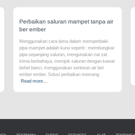
Perbaikan saluran mampet tanpa air
ber ember
Menggunakan cara lama dalam memperbaiki
pipa mampet adalah kuno seperti : membongkar
pipa sepanjang saluran, mengunakan zat zat
kimia berbahaya, merojok saluran dengan kawat
behel banci, menggunakan sentoran air ber
ember ember. Solusi perbaikan memang
Read more…