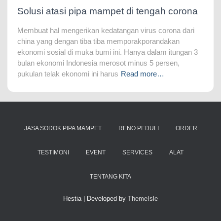
Solusi atasi pipa mampet di tengah corona
Membuat hal mengerikan kedatangan virus corona dari
china yang dengan tiba tiba memporakporandakan
ekonomi sosial di muka bumi ini. Hanya dalam itungan 3
bulan ekonomi Indonesia merosot minus 5 persen,
pukulan telak ekonomi ini harus
Read more…
JASA SODOK PIPA MAMPET
RENO PEDULI
ORDER
TESTIMONI
EVENT
SERVICES
ALAT
TENTANG KITA
Hestia | Developed by
ThemeIsle