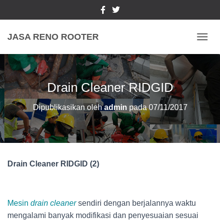
JASA RENO ROOTER
TOGGL
Drain Cleaner RIDGID
Dipublikasikan oleh
admin
pada
07/11/2017
Drain Cleaner RIDGID (2)
Mesin
drain cleaner
sendiri dengan berjalannya waktu
mengalami banyak modifikasi dan penyesuaian sesuai