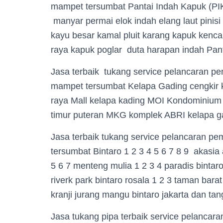
mampet tersumbat Pantai Indah Kapuk (PIK
manyar permai elok indah elang laut pini
kayu besar kamal pluit karang kapuk kenc
raya kapuk poglar duta harapan indah Pant
Jasa terbaik tukang service pelancaran p
mampet tersumbat Kelapa Gading cengkir ke
raya Mall kelapa kading MOI Kondominium
timur puteran MKG komplek ABRI kelapa g
Jasa terbaik tukang service pelancaran p
tersumbat Bintaro 1 2 3 4 5 6 7 8 9 akasia a
5 6 7 menteng mulia 1 2 3 4 paradis bintaro 
riverk park bintaro rosala 1 2 3 taman bara
kranji jurang mangu bintaro jakarta dan ta
Jasa tukang pipa terbaik service pelancar