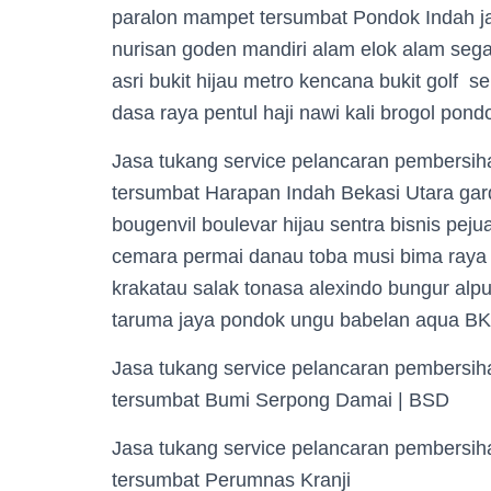
paralon mampet tersumbat Pondok Indah ja
nurisan goden mandiri alam elok alam seg
asri bukit hijau metro kencana bukit golf
dasa raya pentul haji nawi kali brogol pond
Jasa tukang service pelancaran pembersi
tersumbat Harapan Indah Bekasi Utara gar
bougenvil boulevar hijau sentra bisnis pe
cemara permai danau toba musi bima raya
krakatau salak tonasa alexindo bungur alp
taruma jaya pondok ungu babelan aqua BK
Jasa tukang service pelancaran pembersi
tersumbat Bumi Serpong Damai | BSD
Jasa tukang service pelancaran pembersi
tersumbat Perumnas Kranji