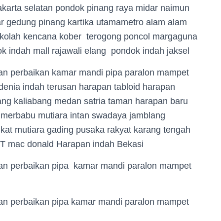
karta selatan pondok pinang raya midar naimun
ar gedung pinang kartika utamametro alam alam
 sekolah kencana kober terogong poncol margaguna
ok indah mall rajawali elang pondok indah jaksel
han perbaikan kamar mandi pipa paralon mampet
denia indah terusan harapan tabloid harapan
juang kaliabang medan satria taman harapan baru
 merbabu mutiara intan swadaya jamblang
ukat mutiara gading pusaka rakyat karang tengah
T mac donald Harapan indah Bekasi
han perbaikan pipa kamar mandi paralon mampet
han perbaikan pipa kamar mandi paralon mampet