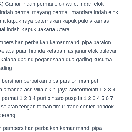
) Camar indah permai elok walet indah elok
si indah permai mayang permai mandara indah elok
ana kapuk raya peternakan kapuk pulo vikamas
ai indah Kapuk Jakarta Utara
embersihan perbaikan kamar mandi pipa paralon
lapa puan hibrida kelapa nias janur elok bulevar
 kalapa gading pegangsaan dua gading kusuma
ading
embersihan perbaikan pipa paralon mampet
lamanda asri villa cikini jaya sektormelati 1 2 3 4
permai 1 2 3 4 puri bintaro puspita 1 2 3 4 5 6 7
t selatan tengah taman timur trade center pondok
ngerang
an pembersihan perbaikan kamar mandi pipa