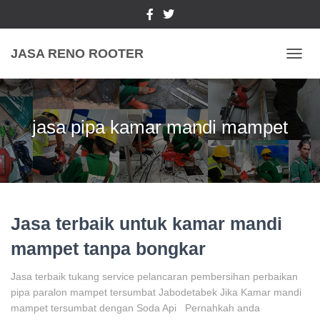
JASA RENO ROOTER
TOGGL
jasa pipa kamar mandi mampet
Jasa terbaik untuk kamar mandi
mampet tanpa bongkar
Jasa terbaik tukang service pelancaran pembersihan perbaikan
pipa paralon mampet tersumbat Jabodetabek Jika Kamar mandi
mampet tersumbat dengan Soda Api Pernahkah anda