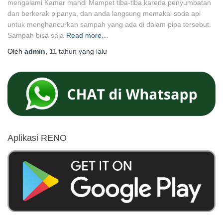
mengalami Kamar mandi Mampet tiba-tiba karena penyumbatan
dan berkerak pipanya, dan anda langsung memakai soda api
untuk menghancurkan sampah yang ada di dalam pipa tersebut.
Sampah bisa saja
Read more…
Oleh
admin
,
11 tahun
yang lalu
Aplikasi RENO