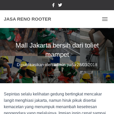
JASA RENO ROOTER
TOGGL
Mall Jakarta bersih dari toliet
mampet
Dipublikasikan oleh
admin
pada
28/03/2018
Sepintas selalu kelihatan gedung bertingkat mencakar
langit menghiasi jakarta, namun hiruk pikuk disertai
kemacetan yang menumpuk menambah kesetresan
pengendara yang melaluinya. Impian ingin cepat sampai