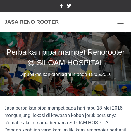
JASA RENO ROOTER
TOGGL
Perbaikan pipa mampet Renorooter
@ SILOAM HOSPITAL
Dipublikasikan oleh
admin
pada
18/05/2016
Jasa perbaikan pipa mampet pada hari rabu 18 Mei 2016
mengunjungi lokasi di kawasan kebon jeruk persisnya
Rumah sakit ternama bernama SILOAM HOSPITAL.
Dengan keahlian yang kami miliki kami renorooter berhasil