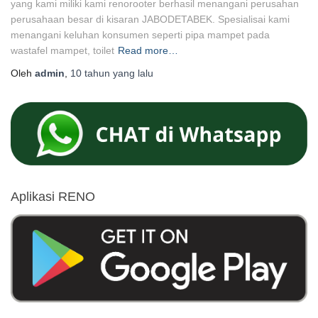
yang kami miliki kami renorooter berhasil menangani perusahan
perusahaan besar di kisaran JABODETABEK. Spesialisai kami
menangani keluhan konsumen seperti pipa mampet pada
wastafel mampet, toilet
Read more…
Oleh
admin
,
10 tahun
yang lalu
Aplikasi RENO