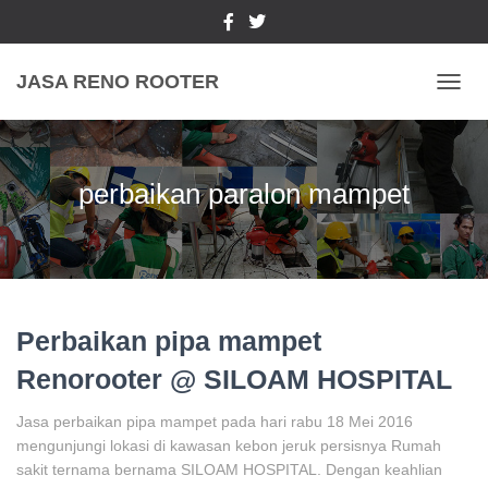
JASA RENO ROOTER
TOGGL
perbaikan paralon mampet
Perbaikan pipa mampet
Renorooter @ SILOAM HOSPITAL
Jasa perbaikan pipa mampet pada hari rabu 18 Mei 2016
mengunjungi lokasi di kawasan kebon jeruk persisnya Rumah
sakit ternama bernama SILOAM HOSPITAL. Dengan keahlian