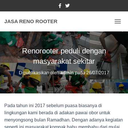
JASA RENO ROOTER
TOGGL
Renorooter peduli dengan
masyarakat sekitar
Dipublikasikan oleh
admin
pada
26/07/2017
Pada tahun ini 2017 sebelum puasa biasanya di
lingkungan kami berada di adakan pawai obor untuk
menyongsong bulan Ramadhan. Dengan adanya kegiatan
seperti ini masyarakat kompak bahu membahu dari mulai