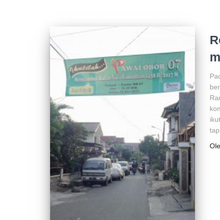
R
m
Pad
ber
Ram
ko
iku
tap
Ol