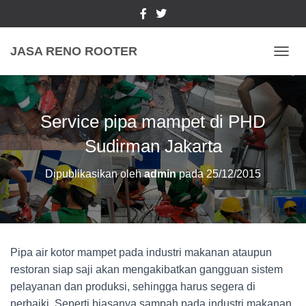
JASA RENO ROOTER
TOGGL
Service pipa mampet di PHD
Sudirman Jakarta
Dipublikasikan oleh
admin
pada
25/12/2015
Pipa air kotor mampet pada industri makanan ataupun
restoran siap saji akan mengakibatkan gangguan sistem
pelayanan dan produksi, sehingga harus segera di
perbaiki. Seperti biasanya sampah pada industri makanan