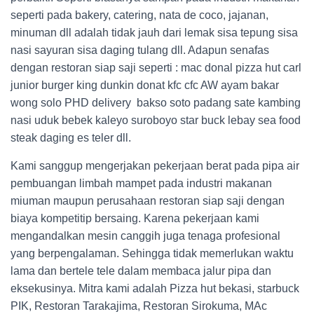
seperti pada bakery, catering, nata de coco, jajanan,
minuman dll adalah tidak jauh dari lemak sisa tepung sisa
nasi sayuran sisa daging tulang dll. Adapun senafas
dengan restoran siap saji seperti : mac donal pizza hut carl
junior burger king dunkin donat kfc cfc AW ayam bakar
wong solo PHD delivery bakso soto padang sate kambing
nasi uduk bebek kaleyo suroboyo star buck lebay sea food
steak daging es teler dll.
Kami sanggup mengerjakan pekerjaan berat pada pipa air
pembuangan limbah mampet pada industri makanan
miuman maupun perusahaan restoran siap saji dengan
biaya kompetitip bersaing. Karena pekerjaan kami
mengandalkan mesin canggih juga tenaga profesional
yang berpengalaman. Sehingga tidak memerlukan waktu
lama dan bertele tele dalam membaca jalur pipa dan
eksekusinya. Mitra kami adalah Pizza hut bekasi, starbuck
PIK, Restoran Tarakajima, Restoran Sirokuma, MAc