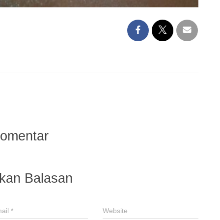
Komentar
lkan Balasan
ail
*
Website