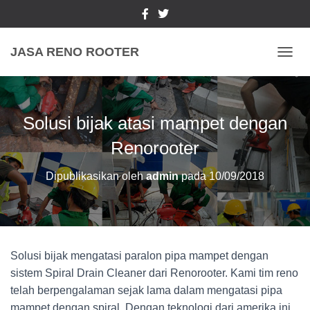
JASA RENO ROOTER
TOGGL
Solusi bijak atasi mampet dengan
Renorooter
Dipublikasikan oleh
admin
pada
10/09/2018
Solusi bijak mengatasi paralon pipa mampet dengan
sistem Spiral Drain Cleaner dari Renorooter. Kami tim reno
telah berpengalaman sejak lama dalam mengatasi pipa
mampet dengan spiral. Dengan teknologi dari amerika ini