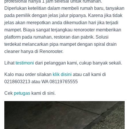
profesional hanya 1 jam selesai untuk rumahan.
Diperlukan ketelitian dalam membeli rumah baru, tanyakan
pada pemilik dengan jelas jalur pipanya. Karena jika tidak
jelas akan merepotkan anda dikemudian hari jika terjadi
mampet. Biaya sangat terjangkau renorooter memberikan
platform pada rumahan, restoran dan pabrik. Solusi
terdekat melancarkan pipa mampet dengan spiral drain
cleaner hanya di Renorooter.
Lihat
testimoni
dari pelanggan kami, cukup banyak sekali.
Kalo mau order silakan
klik disini
atau call kami di
0218603213 atau WA 08119765555
Cek
petugas
kami di sini.