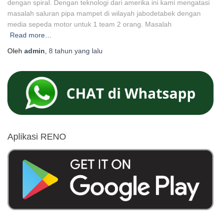
dengan spiral. Dengan teknologi dari amerika ini kami mengatasi
masalah saluran pipa mampet di wilayah jabodetabek dengan
media sepeda motor untuk 1 team 2 orang. Masalah
Read more…
Oleh
admin
,
8 tahun
yang lalu
Aplikasi RENO