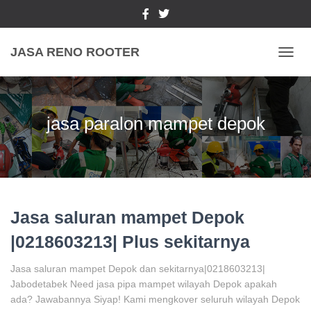
JASA RENO ROOTER
TOGGL
jasa paralon mampet depok
Jasa saluran mampet Depok
|0218603213| Plus sekitarnya
Jasa saluran mampet Depok dan sekitarnya|0218603213|
Jabodetabek Need jasa pipa mampet wilayah Depok apakah
ada? Jawabannya Siyap! Kami mengkover seluruh wilayah Depok