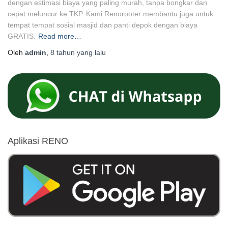
dengan estimasi biaya yang paling murah, tanpa bongkar dan
cepat meluncur ke TKP. Kami Renorooter membantu juga untuk
tempat tempat sosial masjid dan panti depok dengan biaya
GRATIS.
Read more…
Oleh
admin
,
8 tahun
yang lalu
Aplikasi RENO