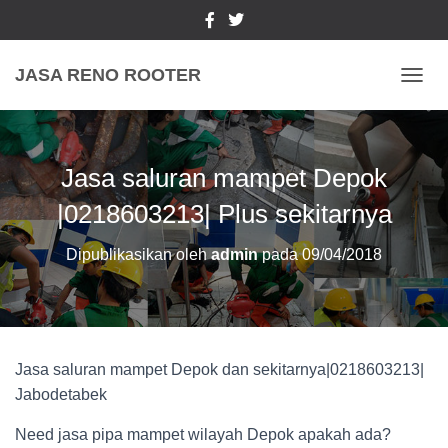
JASA RENO ROOTER
TOGGL
Jasa saluran mampet Depok
|0218603213| Plus sekitarnya
Dipublikasikan oleh
admin
pada
09/04/2018
Jasa saluran mampet Depok dan sekitarnya|0218603213|
Jabodetabek
Need jasa pipa mampet wilayah Depok apakah ada?