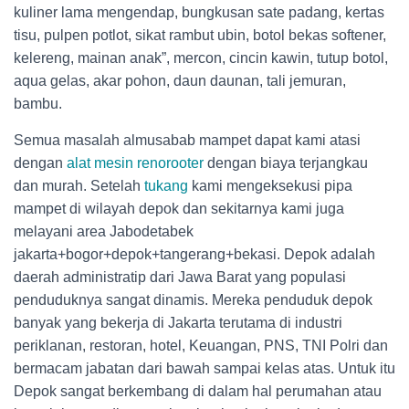
kuliner lama mengendap, bungkusan sate padang, kertas
tisu, pulpen potlot, sikat rambut ubin, botol bekas softener,
kelereng, mainan anak”, mercon, cincin kawin, tutup botol,
aqua gelas, akar pohon, daun daunan, tali jemuran,
bambu.
Semua masalah almusabab mampet dapat kami atasi
dengan
alat mesin renorooter
dengan biaya terjangkau
dan murah. Setelah
tukang
kami mengeksekusi pipa
mampet di wilayah depok dan sekitarnya kami juga
melayani area Jabodetabek
jakarta+bogor+depok+tangerang+bekasi. Depok adalah
daerah administratip dari Jawa Barat yang populasi
penduduknya sangat dinamis. Mereka penduduk depok
banyak yang bekerja di Jakarta terutama di industri
periklanan, restoran, hotel, Keuangan, PNS, TNI Polri dan
bermacam jabatan dari bawah sampai kelas atas. Untuk itu
Depok sangat berkembang di dalam hal perumahan atau