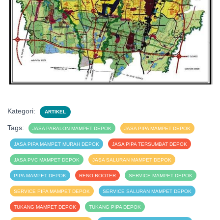
Kategori:
ARTIKEL
Tags:
JASA PARALON MAMPET DEPOK
JASA PIPA MAMPET DEPOK
JASA PIPA MAMPET MURAH DEPOK
JASA PIPA TERSUMBAT DEPOK
JASA PVC MAMPET DEPOK
JASA SALURAN MAMPET DEPOK
PIPA MAMPET DEPOK
RENO ROOTER
SERVICE MAMPET DEPOK
SERVICE PIPA MAMPET DEPOK
SERVICE SALURAN MAMPET DEPOK
TUKANG MAMPET DEPOK
TUKANG PIPA DEPOK