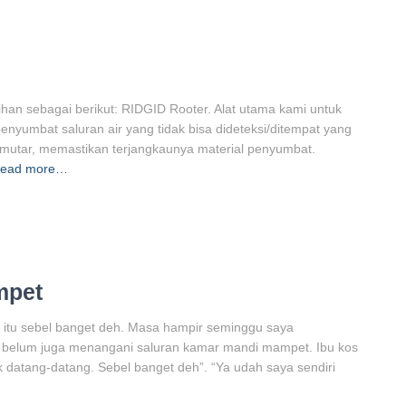
han sebagai berikut: RIDGID Rooter. Alat utama kami untuk
yumbat saluran air yang tidak bisa dideteksi/ditempat yang
n pemutar, memastikan terjangkaunya material penyumbat.
ead more…
mpet
 itu sebel banget deh. Masa hampir seminggu saya
t belum juga menangani saluran kamar mandi mampet. Ibu kos
k datang-datang. Sebel banget deh”. “Ya udah saya sendiri