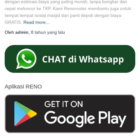
dengan estimasi biaya yang paling murah, tanpa bongkar dan
cepat meluncur ke TKP. Kami Renorooter membantu juga untuk
tempat tempat sosial masjid dan panti depok dengan biaya
GRATIS.
Read more…
Oleh
admin
,
8 tahun
yang lalu
Aplikasi RENO