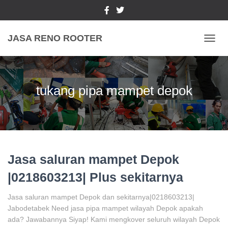
JASA RENO ROOTER
TOGGL
tukang pipa mampet depok
Jasa saluran mampet Depok
|0218603213| Plus sekitarnya
Jasa saluran mampet Depok dan sekitarnya|0218603213|
Jabodetabek Need jasa pipa mampet wilayah Depok apakah
ada? Jawabannya Siyap! Kami mengkover seluruh wilayah Depok