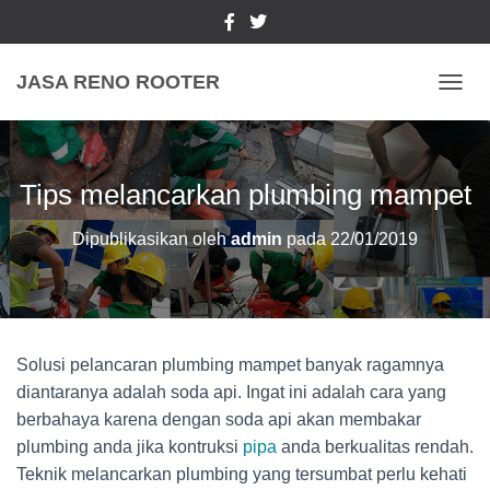
JASA RENO ROOTER
TOGGL
Tips melancarkan plumbing mampet
Dipublikasikan oleh
admin
pada
22/01/2019
Solusi pelancaran plumbing mampet banyak ragamnya
diantaranya adalah soda api. Ingat ini adalah cara yang
berbahaya karena dengan soda api akan membakar
plumbing anda jika kontruksi
pipa
anda berkualitas rendah.
Teknik melancarkan plumbing yang tersumbat perlu kehati