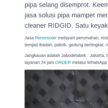
pipa selang disemprot. Kee
jasa solusi pipa mampet men
cleaner RIDGID. Satu keyaki
Jasa
Renorooter
melayani perumahan, resto
tempat ibadah, pabrik, gedung bertingkat, ru
Jangkauan adalah Jabodetabek : Jakarta, 
layanan 24 jam
ORDER
melalui WhatsApp :