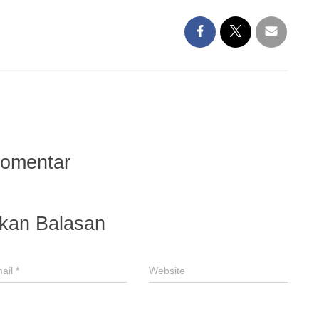
Komentar
lkan Balasan
ail
*
Website